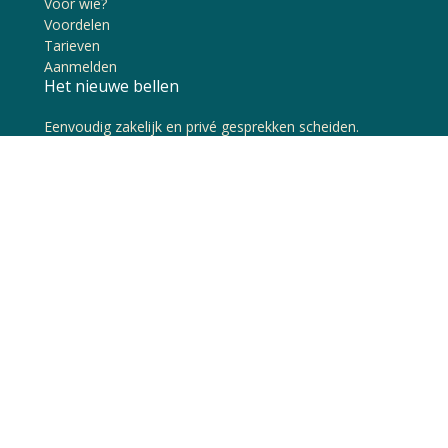
Voor wie?
Voordelen
Tarieven
Aanmelden
Het nieuwe bellen
Eenvoudig zakelijk en privé gesprekken scheiden.
Overal bereikbaar met een 085-nummer een mobiel of
een regio nummer.
Contact en support
Inloggen op
My Dubline
Bel ons tijdens kantooruren op
0172 727 000
Je kunt ons ook bereiken via
WhatsApp
of een
ticket indienen
Henry Dunantweg 2 - 2402 NP Alphen aan den Rijn - KvK
65267605 - BTW NL856044477B01