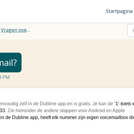
Startpagina
Vragen over je account
ail?
29 PM
envoudig zelf in de Dubline app en is gratis. Je kan de
‘1’-toets 
233
. Zie hieronder de andere stappen voor Android en Apple
n de Dubline app, heeft elk nummer zijn eigen voicemailbox di