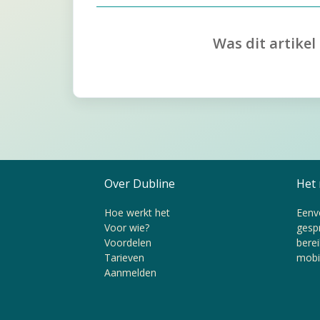
Was dit artikel
Over Dubline
Het 
Hoe werkt het
Eenvo
Voor wie?
gesp
Voordelen
bere
Tarieven
mobi
Aanmelden