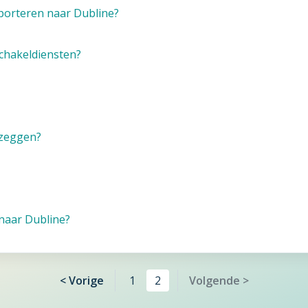
orteren naar Dubline?
schakeldiensten?
pzeggen?
naar Dubline?
< Vorige
1
2
Volgende >