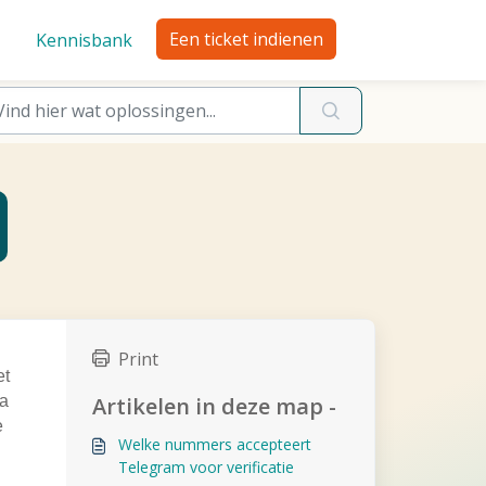
Een ticket indienen
Kennisbank
Print
et
na
Artikelen in deze map -
e
Welke nummers accepteert
Telegram voor verificatie