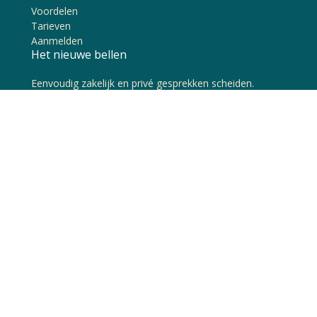
Voordelen
Tarieven
Aanmelden
Het nieuwe bellen
Eenvoudig zakelijk en privé gesprekken scheiden.
Overal bereikbaar met een 085-nummer een mobiel of
een regio nummer.
Contact en support
Inloggen op
My Dubline
Bel ons tijdens kantooruren op
0172 727 000
Je kunt ons ook bereiken via
WhatsApp
of een
ticket indienen
Henry Dunantweg 2 - 2402 NP Alphen aan den Rijn - KvK
65267605 - BTW NL856044477B01